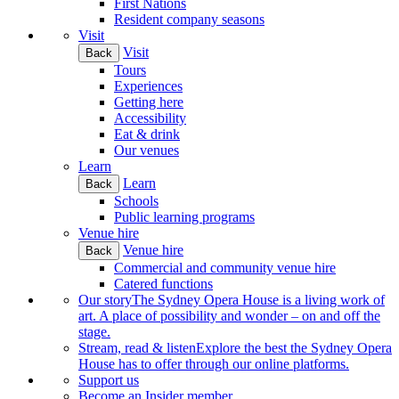
First Nations
Resident company seasons
Visit
Visit
Back
Tours
Experiences
Getting here
Accessibility
Eat & drink
Our venues
Learn
Learn
Back
Schools
Public learning programs
Venue hire
Venue hire
Back
Commercial and community venue hire
Catered functions
Our story
The Sydney Opera House is a living work of
art. A place of possibility and wonder – on and off the
stage.
Stream, read & listen
Explore the best the Sydney Opera
House has to offer through our online platforms.
Support us
Become an Insider member